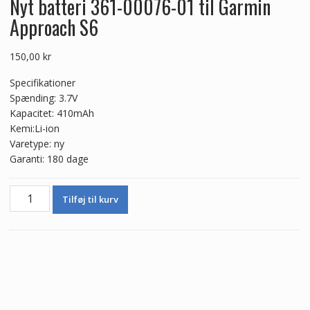
Nyt batteri 361-00076-01 til Garmin
Approach S6
150,00
kr
Specifikationer
Spænding: 3.7V
Kapacitet: 410mAh
Kemi:Li-ion
Varetype: ny
Garanti: 180 dage
Nyt
Tilføj til kurv
batteri
361-
00076-
01
til
Garmin
Approach