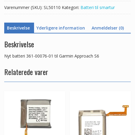
S6
Varenummer (SKU):
SL50110
Kategori:
Batteri til smartur
antal
Beskrivelse
Yderligere information
Anmeldelser (0)
Beskrivelse
Nyt batteri 361-00076-01 til Garmin Approach S6
Relaterede varer