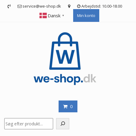
Skip
service@we-shop.dk
Arbejdstid: 10.00-18.00
to
Dansk
Min konto
content
▼
0
Søg