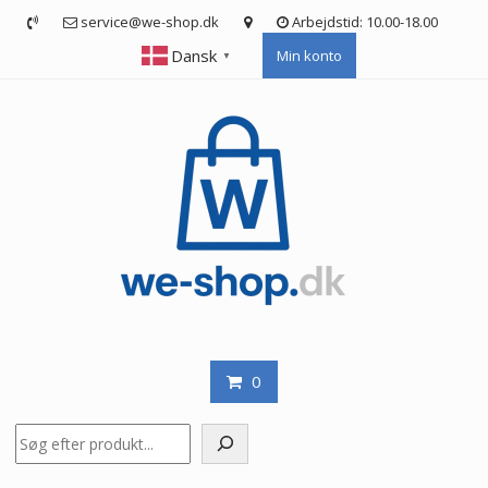
Skip
service@we-shop.dk
Arbejdstid: 10.00-18.00
to
Dansk
Min konto
content
▼
0
Søg