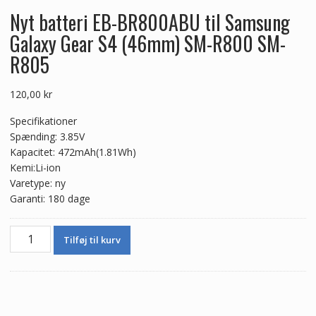
Nyt batteri EB-BR800ABU til Samsung
Galaxy Gear S4 (46mm) SM-R800 SM-
R805
120,00
kr
Specifikationer
Spænding: 3.85V
Kapacitet: 472mAh(1.81Wh)
Kemi:Li-ion
Varetype: ny
Garanti: 180 dage
Nyt
Tilføj til kurv
batteri
EB-
BR800ABU
til
Samsung