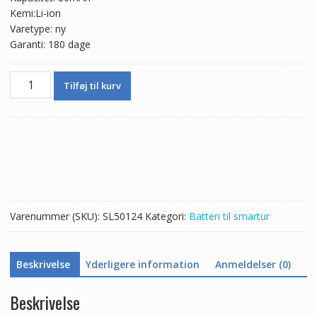
Kemi:Li-ion
Varetype: ny
Garanti: 180 dage
Nyt
Tilføj til kurv
batteri
til
Fitbit
Charge
HR
antal
Varenummer (SKU):
SL50124
Kategori:
Batteri til smartur
Beskrivelse
Yderligere information
Anmeldelser (0)
Beskrivelse