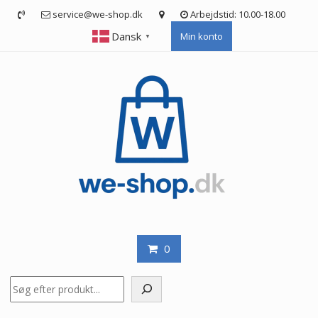
Skip
service@we-shop.dk
Arbejdstid: 10.00-18.00
to
Dansk
Min konto
content
▼
0
Søg