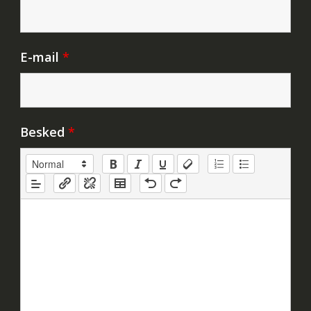
E-mail
*
Besked
*