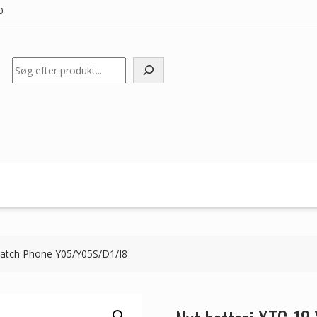
0
Søg
 Watch Phone Y05/Y05S/D1/I8