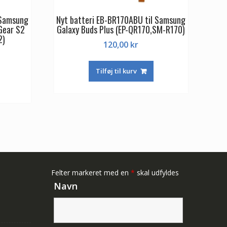
 Samsung
Nyt batteri EB-BR170ABU til Samsung
Gear S2
Galaxy Buds Plus (EP-QR170,SM-R170)
2)
120,00
kr
Tilføj til kurv
Felter markeret med en
*
skal udfyldes
Navn