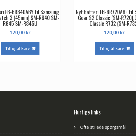
eri EB-BR840ABY til Samsung
Nyt batteri EB-BR720ABE til
Watch 3 (45mm) SM-R840 SM-
Gear S2 Classic (SM-R720),
R845 SM-R845U
Classic R732 (SM-R73
120,00
kr
120,00
kr
Tilføj til kurv
Tilføj til kurv
Hurtige links
d
Ofte stillede spørgsmål