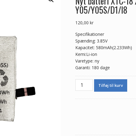
Nyt batteri XTC-18 
Y05/Y05S/D1/I8
120,00
kr
Specifikationer
Spænding: 3.85V
Kapacitet: 580mAh(2.233Wh)
Kemi:Li-ion
Varetype: ny
Garanti: 180 dage
Nyt
Tilføj til kurv
batteri
XTC-
18
XTC-
I8
til
imoo
Watch