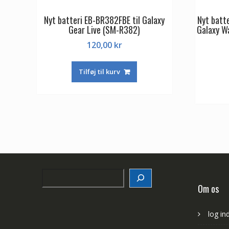
Nyt batteri EB-BR382FBE til Galaxy
Nyt batt
Gear Live (SM-R382)
Galaxy 
120,00
kr
Tilføj til kurv
Search
Om os
log in