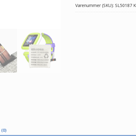
Varenummer (SKU):
SL50187
K
Phone
Y05/Y05S/D1/I8
antal
(0)