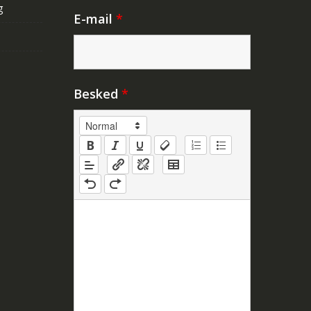
g
E-mail
*
Besked
*