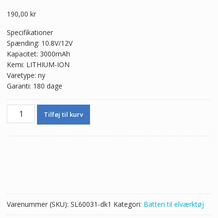
190,00
kr
Specifikationer
Spænding: 10.8V/12V
Kapacitet: 3000mAh
Kemi: LITHIUM-ION
Varetype: ny
Garanti: 180 dage
10.8V/12V
Tilføj til kurv
3000mAh
Nyt
batteri
til
BOSCH
BAT411
BAT412
BAT420
Varenummer (SKU):
SL60031-dk1
Kategori:
Batteri til elværktøj
GSR120-
Li