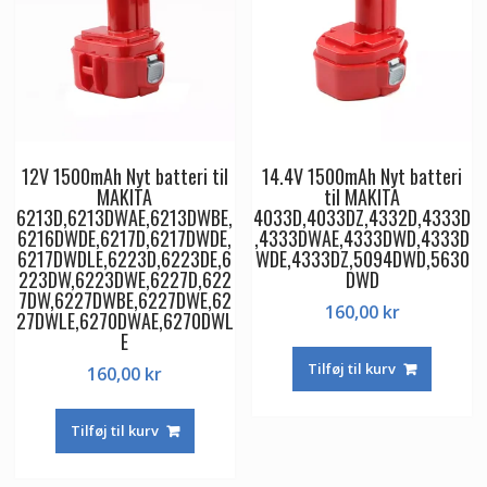
12V 1500mAh Nyt batteri til
14.4V 1500mAh Nyt batteri
MAKITA
til MAKITA
6213D,6213DWAE,6213DWBE,
4033D,4033DZ,4332D,4333D
6216DWDE,6217D,6217DWDE,
,4333DWAE,4333DWD,4333D
6217DWDLE,6223D,6223DE,6
WDE,4333DZ,5094DWD,5630
223DW,6223DWE,6227D,622
DWD
7DW,6227DWBE,6227DWE,62
160,00
kr
27DWLE,6270DWAE,6270DWL
E
Tilføj til kurv
160,00
kr
Tilføj til kurv