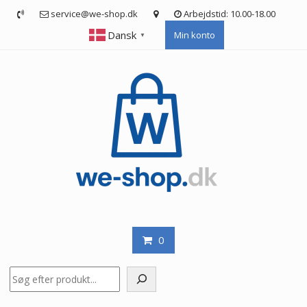
Skip
service@we-shop.dk
Arbejdstid: 10.00-18.00
to
Dansk
Min konto
content
▼
0
Søg