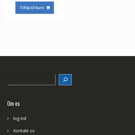
Tilføj til kurv
Search
Om os
log ind
Kontakt os