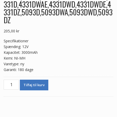
331D,4331DWAE,4331DWD,4331DWDE,4
331DZ,5093D,5093DWA,5093DWD,5093
DZ
205,00
kr
Specifikationer
Spænding: 12V
Kapacitet: 3000mAh
Kemi: NI-MH
Varetype: ny
Garanti: 180 dage
12V
Tilføj til kurv
3000mAh
Nyt
batteri
til
MAKITA
1050D,1050DA,1050DRA,1050DWA,1050DWD,4013D,4191D,41