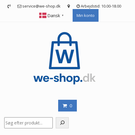
Skip
service@we-shop.dk
Arbejdstid: 10.00-18.00
to
Dansk
Min konto
content
▼
0
Søg