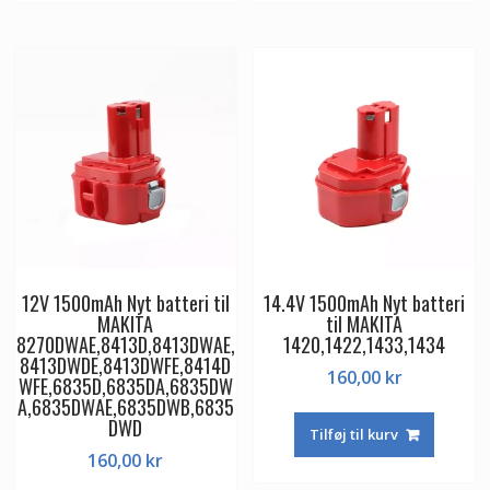
12V 1500mAh Nyt batteri til
14.4V 1500mAh Nyt batteri
MAKITA
til MAKITA
8270DWAE,8413D,8413DWAE,
1420,1422,1433,1434
8413DWDE,8413DWFE,8414D
160,00
kr
WFE,6835D,6835DA,6835DW
A,6835DWAE,6835DWB,6835
DWD
Tilføj til kurv
160,00
kr