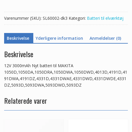
antal
Varenummer (SKU):
SL60002-dk3
Kategori:
Batteri til elværktøj
Beskrivelse
Yderligere information
Anmeldelser (0)
Beskrivelse
12V 3000mAh Nyt batteri til MAKITA
1050D,1050DA,1050DRA,1050DWA,1050DWD,4013D,4191D,41
91DWA,4191DZ,4331D,4331DWAE,4331DWD,4331DWDE,4331
DZ,5093D,5093DWA,5093DWD,5093DZ
Relaterede varer