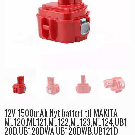
12V 1500mAh Nyt batteri til MAKITA
ML120,ML121,ML122,ML123,ML124,UB1
20D,UB120DWA,UB120DWB,UB121D