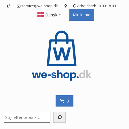
Skip
service@we-shop.dk
Arbejdstid: 10.00-18.00
to
Dansk
Min konto
content
▼
0
Søg