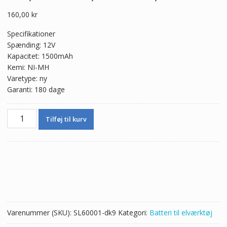
160,00
kr
Specifikationer
Spænding: 12V
Kapacitet: 1500mAh
Kemi: NI-MH
Varetype: ny
Garanti: 180 dage
12V
Tilføj til kurv
1500mAh
Nyt
batteri
til
MAKITA
ML120,ML121,ML122,ML123,ML124,UB120D,UB120DWA,UB12
antal
Varenummer (SKU):
SL60001-dk9
Kategori:
Batteri til elværktøj