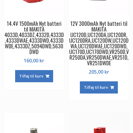
14.4V 1500mAh Nyt batteri
12V 3000mAh Nyt batteri til
til MAKITA
MAKITA
4033D,4033DZ,4332D,4333D
UC120D,UC120DA,UC120DR,
,4333DWAE,4333DWD,4333D
UC120DRA,UC120DW,UC120D
WDE,4333DZ,5094DWD,5630
WA,UC120DWAE,UC120DWD,
DWD
UC170D,UC170DWD,VR250D,V
R250DA,VR250DWAE,VR251D,
160,00
kr
VR251DWDE
205,00
kr
Tilføj til kurv
Tilføj til kurv