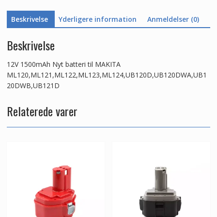
Beskrivelse
Yderligere information
Anmeldelser (0)
Beskrivelse
12V 1500mAh Nyt batteri til MAKITA
ML120,ML121,ML122,ML123,ML124,UB120D,UB120DWA,UB1
20DWB,UB121D
Relaterede varer