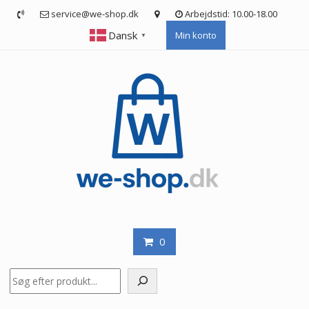
Skip
service@we-shop.dk
Arbejdstid: 10.00-18.00
to
Dansk
Min konto
content
▼
0
Søg