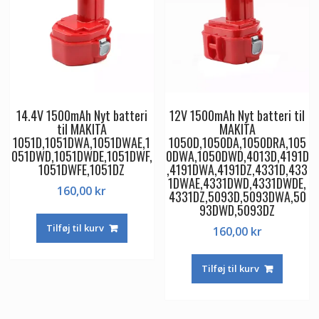
14.4V 1500mAh Nyt batteri
12V 1500mAh Nyt batteri til
til MAKITA
MAKITA
1051D,1051DWA,1051DWAE,1
1050D,1050DA,1050DRA,105
051DWD,1051DWDE,1051DWF,
0DWA,1050DWD,4013D,4191D
1051DWFE,1051DZ
,4191DWA,4191DZ,4331D,433
1DWAE,4331DWD,4331DWDE,
160,00
kr
4331DZ,5093D,5093DWA,50
93DWD,5093DZ
Tilføj til kurv
160,00
kr
Tilføj til kurv