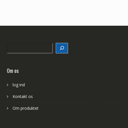
Search
Om os
log ind
Kontakt os
Om produktet