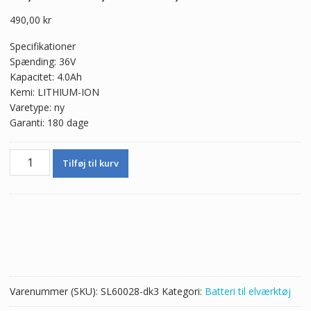
490,00
kr
Specifikationer
Spænding: 36V
Kapacitet: 4.0Ah
Kemi: LITHIUM-ION
Varetype: ny
Garanti: 180 dage
36V
Tilføj til kurv
4.0Ah
Nyt
batteri
til
BOSCH
11536C,11536C-
1,11536C-
2,18636-
Varenummer (SKU):
SL60028-dk3
Kategori:
Batteri til elværktøj
01,18636-
02,18636-