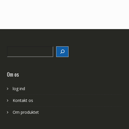
Search
Om os
log ind
Kontakt os
Om produktet