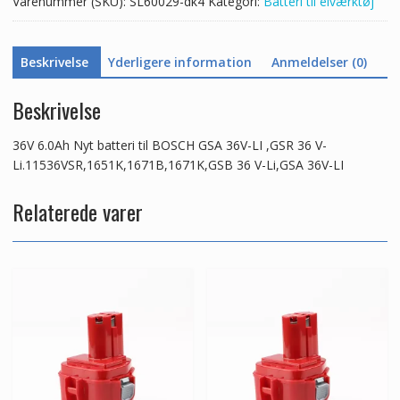
Varenummer (SKU):
SL60029-dk4
Kategori:
Batteri til elværktøj
,GSR
36
V-
Beskrivelse
Yderligere information
Anmeldelser (0)
Li.11536VSR,1651K,1671B,1671K,GSB
36
V-
Beskrivelse
Li,GSA
36V-
36V 6.0Ah Nyt batteri til BOSCH GSA 36V-LI ,GSR 36 V-
LI
Li.11536VSR,1651K,1671B,1671K,GSB 36 V-Li,GSA 36V-LI
antal
Relaterede varer