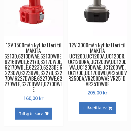
12V 1500mAh Nyt batteri til
12V 3000mAh Nyt batteri til
MAKITA
MAKITA
6213D,6213DWAE,6213DWBE,
UC120D,UC120DA,UC120DR,
6216DWDE,6217D,6217DWDE,
UC120DRA,UC120DW,UC120D
6217DWDLE,6223D,6223DE,6
WA,UC120DWAE,UC120DWD,
223DW,6223DWE,6227D,622
UC170D,UC170DWD,VR250D,V
7DW,6227DWBE,6227DWE,62
R250DA,VR250DWAE,VR251D,
27DWLE,6270DWAE,6270DWL
VR251DWDE
E
205,00
kr
160,00
kr
Tilføj til kurv
Tilføj til kurv