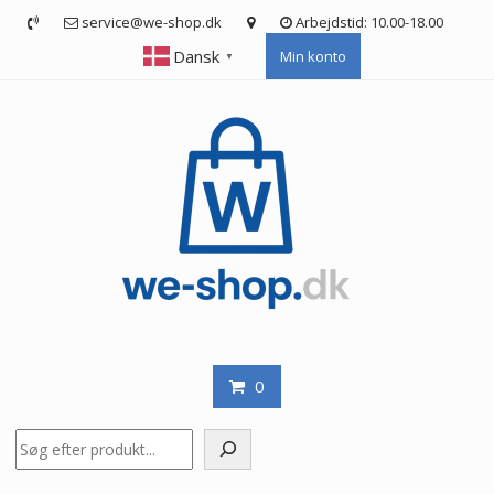
Skip
service@we-shop.dk
Arbejdstid: 10.00-18.00
to
Dansk
Min konto
content
▼
0
Søg