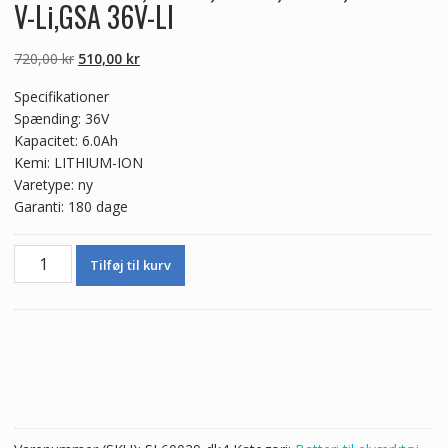
V-Li,GSA 36V-LI
Den
Den
720,00
kr
510,00
kr
oprindelige
aktuelle
Specifikationer
pris
pris
Spænding: 36V
var:
er:
Kapacitet: 6.0Ah
720,00 kr.
510,00 kr.
Kemi: LITHIUM-ION
Varetype: ny
Garanti: 180 dage
36V
Tilføj til kurv
6.0Ah
Nyt
batteri
til
BOSCH
GSA
36V-
LI