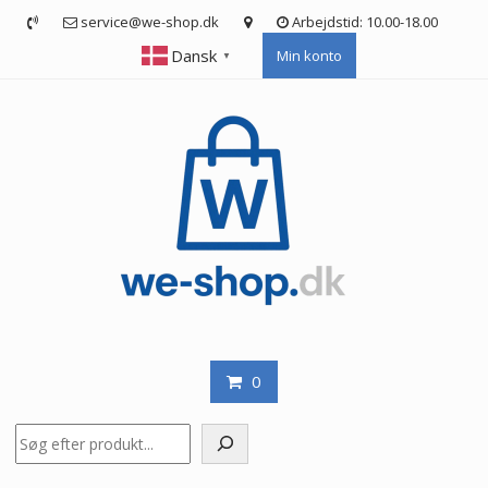
Skip
service@we-shop.dk
Arbejdstid: 10.00-18.00
to
Dansk
Min konto
content
▼
0
Søg