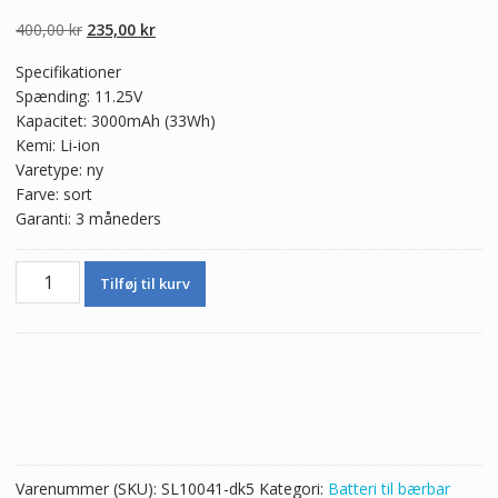
5.00
ud af 5
baseret på
Den
Den
400,00
kr
235,00
kr
kundebedømmel
ser
oprindelige
aktuelle
Specifikationer
pris
pris
Spænding: 11.25V
var:
er:
Kapacitet: 3000mAh (33Wh)
400,00 kr.
235,00 kr.
Kemi: Li-ion
Varetype: ny
Farve: sort
Garanti: 3 måneders
Ægte
Tilføj til kurv
batteri
til
bærbar
computer
ASUS
A31LMH2
antal
Varenummer (SKU):
SL10041-dk5
Kategori:
Batteri til bærbar