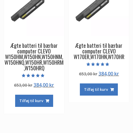
Ægte batteri til bærbar
Ægte batteri til bærbar
computer CLEVO
computer CLEVO
W150HM,W150HN,W150HNM,
W170ER,W170HN,W170HR
W150HNQ,W150HR,W150HRM
,W150HRQ
Vurderet
Den
Den
384,00
kr
653,00
kr
4.50
ud af 5
oprindelige
aktuel
Vurderet
Den
Den
384,00
kr
653,00
kr
5.00
pris
pris
ud af 5
Tilføj til kurv
oprindelige
aktuelle
var:
er:
pris
pris
653,00 kr.
384,00
Tilføj til kurv
var:
er:
653,00 kr.
384,00 kr.