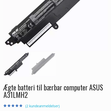
Ægte batteri til bærbar computer ASUS
A31LMH2
(
2
kundeanmeldelser)
Bedømt som
2