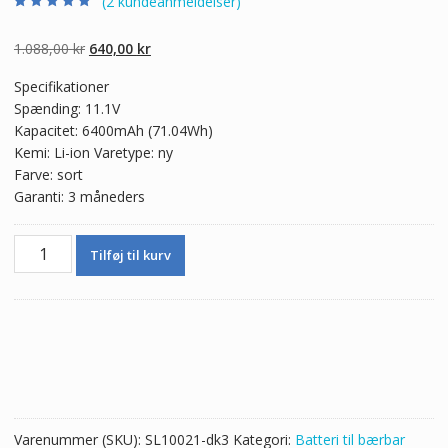
(
2
kundeanmeldelser)
Bedømt som
2
4.50
ud af 5
baseret på
Den
Den
1.088,00
kr
640,00
kr
kundebedømme
lser
oprindelige
aktuelle
Specifikationer
pris
pris
Spænding: 11.1V
var:
er:
Kapacitet: 6400mAh (71.04Wh)
1.088,00 kr.
640,00 kr.
Kemi: Li-ion Varetype: ny
Farve: sort
Garanti: 3 måneders
Ægte
Tilføj til kurv
batteri
til
bærbar
computer
Betty
Razer
Blade
14
Varenummer (SKU):
SL10021-dk3
Kategori:
Batteri til bærbar
(2015)