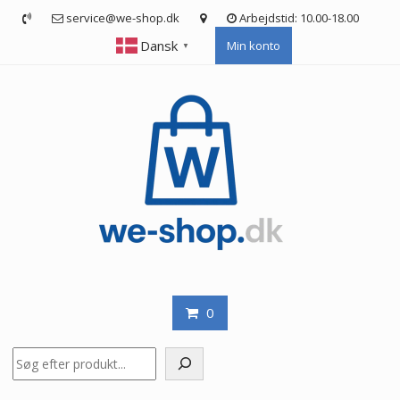
Skip
service@we-shop.dk
Arbejdstid: 10.00-18.00
to
Dansk
Min konto
content
▼
0
Søg