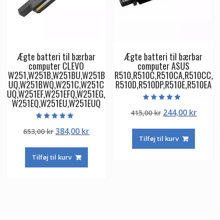
Ægte batteri til bærbar
Ægte batteri til bærbar
computer CLEVO
computer ASUS
W251,W251B,W251BU,W251B
R510,R510C,R510CA,R510CC,
UQ,W251BWQ,W251C,W251C
R510D,R510DP,R510E,R510EA
UQ,W251EF,W251EFQ,W251EG,
W251EQ,W251EU,W251EUQ
Vurderet
Den
Den
244,00
kr
415,00
kr
4.50
ud af 5
oprindelige
aktuel
Vurderet
Den
Den
384,00
kr
653,00
kr
5.00
pris
pris
ud af 5
Tilføj til kurv
oprindelige
aktuelle
var:
er:
pris
pris
415,00 kr.
244,00
Tilføj til kurv
var:
er:
653,00 kr.
384,00 kr.