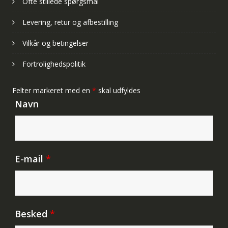
Ofte stillede spørgsmål
Levering, retur og afbestilling
Vilkår og betingelser
Fortrolighedspolitik
Felter markeret med en
*
skal udfyldes
Navn
E-mail
*
Besked
*