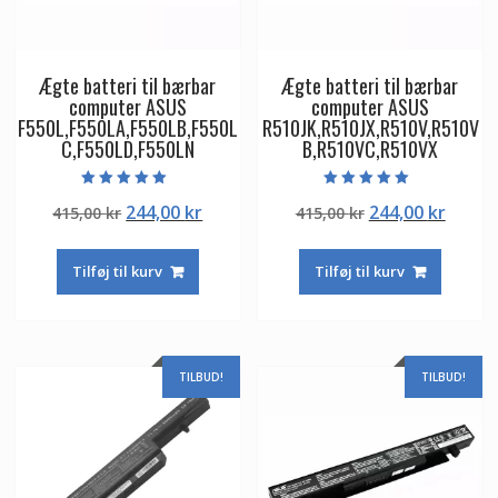
Ægte batteri til bærbar
Ægte batteri til bærbar
computer ASUS
computer ASUS
F550L,F550LA,F550LB,F550L
R510JK,R510JX,R510V,R510V
C,F550LD,F550LN
B,R510VC,R510VX
Vurderet
Vurderet
Den
Den
Den
Den
244,00
kr
244,00
kr
415,00
kr
415,00
kr
5.00
5.00
ud af 5
ud af 5
oprindelige
aktuelle
oprindelige
aktuel
pris
pris
pris
pris
Tilføj til kurv
Tilføj til kurv
var:
er:
var:
er:
415,00 kr.
244,00 kr.
415,00 kr.
244,00
TILBUD!
TILBUD!