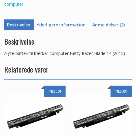
computer
antal
Beskrivelse
Yderligere information
Anmeldelser (2)
Beskrivelse
Ægte batteri til bærbar computer Betty Razer Blade 14 (2015)
Relaterede varer
TILBUD!
TILBUD!