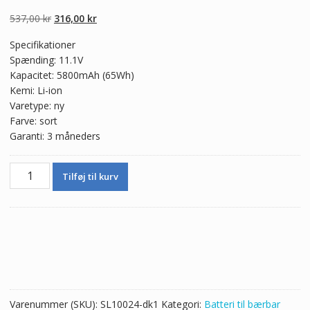
4.50
ud af 5
baseret på
Den
Den
537,00
kr
316,00
kr
kundebedømme
lser
oprindelige
aktuelle
Specifikationer
pris
pris
Spænding: 11.1V
var:
er:
Kapacitet: 5800mAh (65Wh)
537,00 kr.
316,00 kr.
Kemi: Li-ion
Varetype: ny
Farve: sort
Garanti: 3 måneders
Ægte
Tilføj til kurv
batteri
til
bærbar
computer
DELL
MR90Y
antal
Varenummer (SKU):
SL10024-dk1
Kategori:
Batteri til bærbar