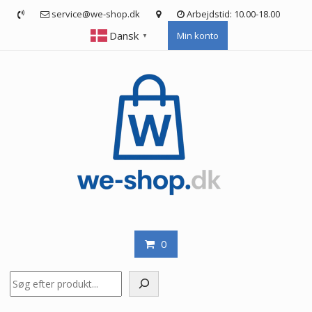
Skip
service@we-shop.dk
Arbejdstid: 10.00-18.00
to
Dansk
Min konto
content
▼
0
Søg