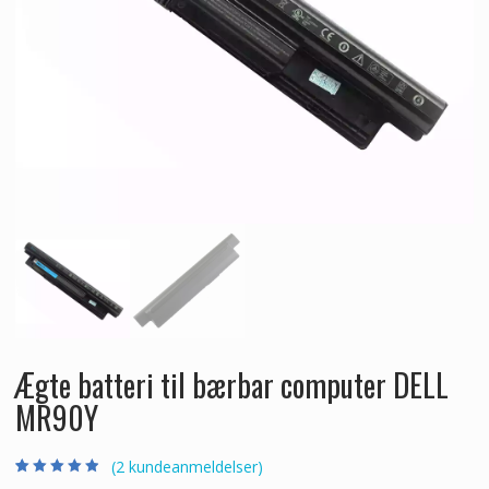
Ægte batteri til bærbar computer DELL
MR90Y
(
2
kundeanmeldelser)
Bedømt som
2