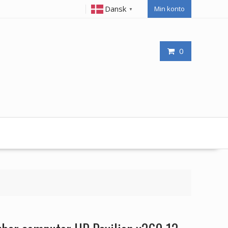
Dansk
Min konto
▼
0