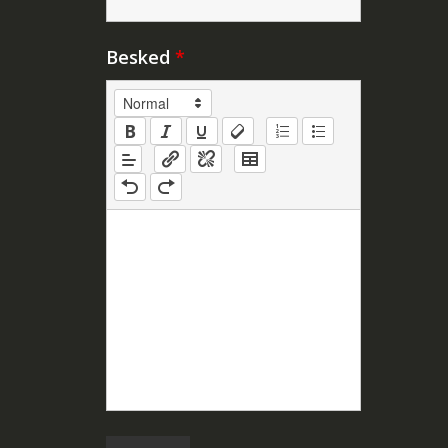
Besked
*