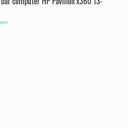
ærbar computer HP Pavilion x360 13-
ser)