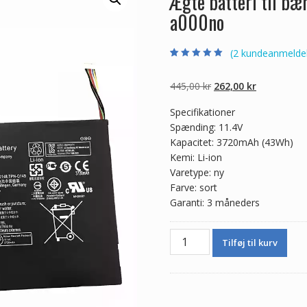
Ægte batteri til b
a000no
(
2
kundeanmeldel
Bedømt som
2
5.00
ud af 5
baseret på
Den
Den
445,00
kr
262,00
kr
kundebedømmel
ser
oprindelige
aktuelle
Specifikationer
pris
pris
Spænding: 11.4V
var:
er:
Kapacitet: 3720mAh (43Wh)
445,00 kr.
262,00 kr.
Kemi: Li-ion
Varetype: ny
Farve: sort
Garanti: 3 måneders
Ægte
Tilføj til kurv
batteri
til
bærbar
computer