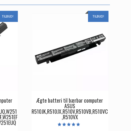
TILBUD!
TILBUD!
mputer
Ægte batteri til bærbar computer
ASUS
UQ,W251
R510JK,R510JX,R510V,R510VB,R510VC
F,W251EF
,R510VX
W251EUQ
Vurderet