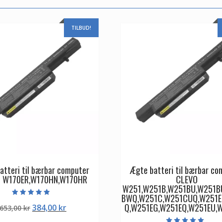
TILBUD!
atteri til bærbar computer
Ægte batteri til bærbar co
 W170ER,W170HN,W170HR
CLEVO
W251,W251B,W251BU,W251B
BWQ,W251C,W251CUQ,W251E
Vurderet
Q,W251EG,W251EQ,W251EU,
Den
Den
384,00
kr
653,00
kr
4.50
ud af 5
oprindelige
aktuelle