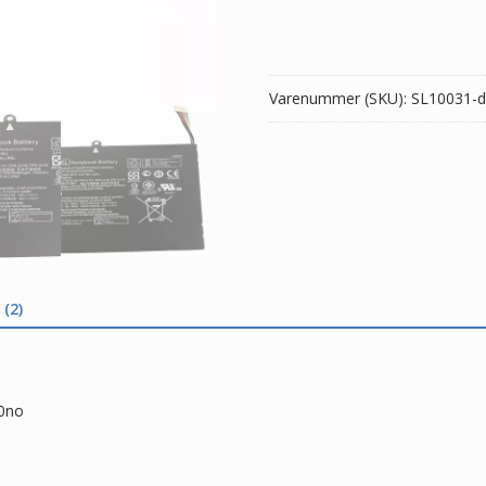
HP
Pavilion
x360
13-
Varenummer (SKU):
SL10031-d
a000no
antal
(2)
00no