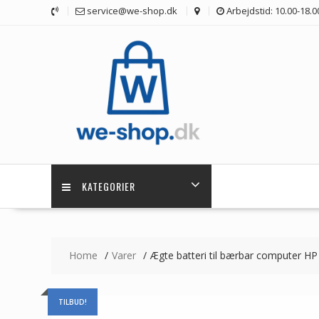
Skip
service@we-shop.dk
Arbejdstid: 10.00-18.0
to
content
KATEGORIER
Home
Varer
Ægte batteri til bærbar computer H
TILBUD!