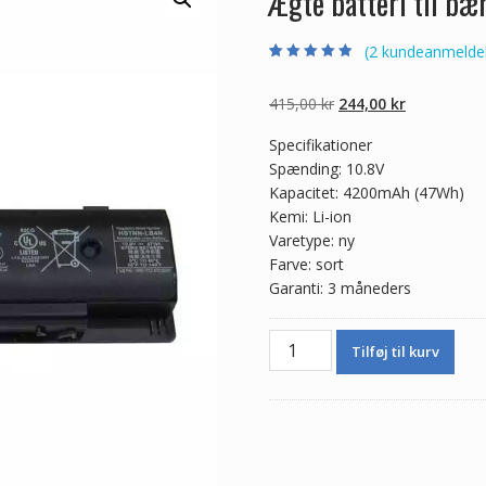
Ægte batteri til b
(
2
kundeanmeldel
Bedømt som
2
4.50
ud af 5
baseret på
Den
Den
415,00
kr
244,00
kr
kundebedømme
lser
oprindelige
aktuelle
Specifikationer
pris
pris
Spænding: 10.8V
var:
er:
Kapacitet: 4200mAh (47Wh)
415,00 kr.
244,00 kr.
Kemi: Li-ion
Varetype: ny
Farve: sort
Garanti: 3 måneders
Ægte
Tilføj til kurv
batteri
til
bærbar
computer
HP
709988-