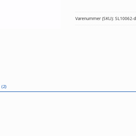
421
antal
Varenummer (SKU):
SL10062-d
(2)