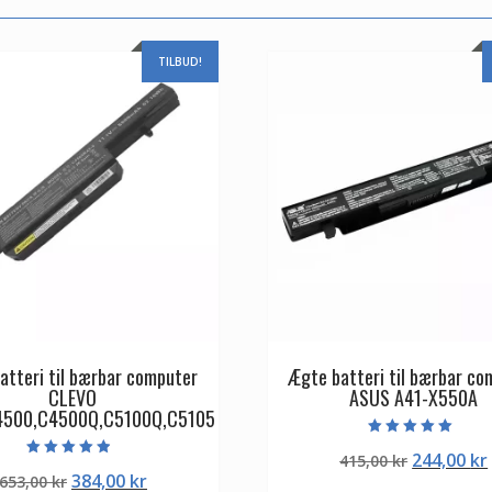
TILBUD!
atteri til bærbar computer
Ægte batteri til bærbar co
CLEVO
ASUS A41-X550A
4500,C4500Q,C5100Q,C5105
Vurderet
Den
244,00
kr
415,00
kr
5.00
Vurderet
ud af 5
Den
Den
384,00
kr
653,00
kr
oprindeli
4.50