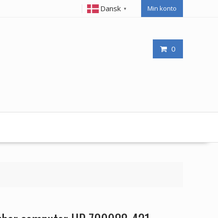
Dansk
Min konto
▼
0