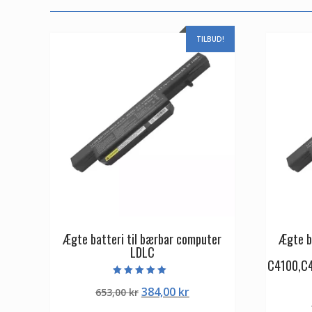
TILBUD!
Ægte batteri til bærbar computer
Ægte b
LDLC
C4100,C
Vurderet
Den
Den
384,00
kr
653,00
kr
5.00
ud af 5
oprindelige
aktuelle