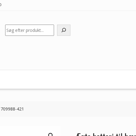
0
Søg
P 709988-421