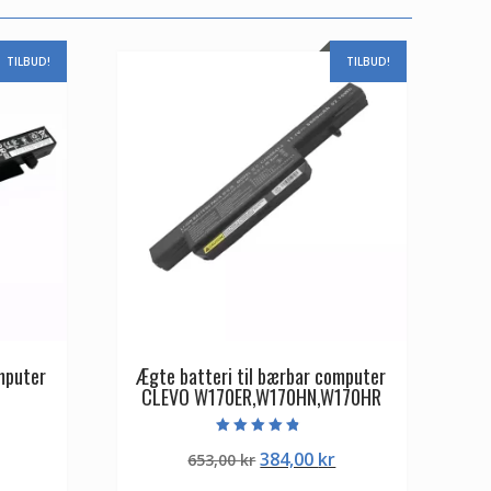
TILBUD!
TILBUD!
mputer
Ægte batteri til bærbar computer
CLEVO W170ER,W170HN,W170HR
Vurderet
Den
Den
Den
384,00
kr
653,00
kr
4.50
ud af 5
ge
aktuelle
oprindelige
aktuelle