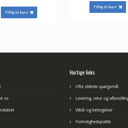
ud af 5
oprindelige
aktuelle
pris
Tilføj til kurv
pris
pris
var:
Tilføj til kurv
var:
er:
415,00 kr.
653,00 kr.
384,00 kr.
Hurtige links
d
Ofte stillede spørgsmål
kt os
Levering, retur og afbestillin
oduktet
Vilkår og betingelser
Fortrolighedspolitik