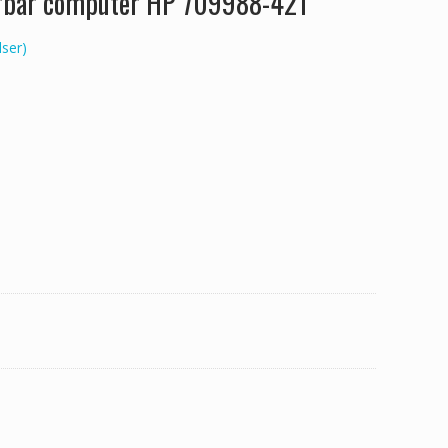
ærbar computer HP 709988-421
ser)