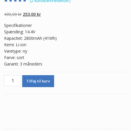
(
2
kundeanmeldelser)
Bedømt som
2
4.50
ud af 5
baseret på
Den
Den
430,00
kr
253,00
kr
kundebedømme
lser
oprindelige
aktuelle
Specifikationer
pris
pris
Spænding: 14.4V
var:
er:
Kapacitet: 2800mAh (41Wh)
430,00 kr.
253,00 kr.
Kemi: Li-ion
Varetype: ny
Farve: sort
Garanti: 3 måneders
Ægte
Tilføj til kurv
batteri
til
bærbar
computer
Lenovo
IdeaPad
S510P
Touch