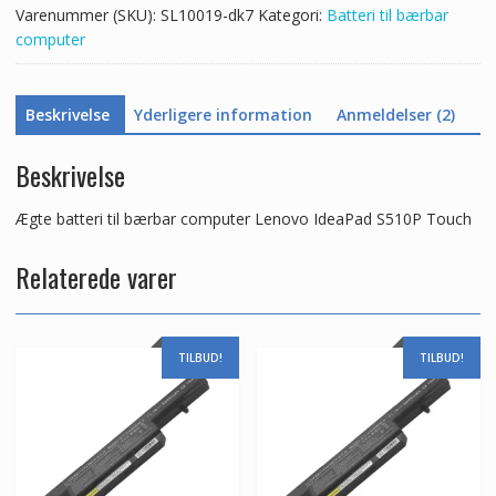
Varenummer (SKU):
SL10019-dk7
Kategori:
Batteri til bærbar
antal
computer
Beskrivelse
Yderligere information
Anmeldelser (2)
Beskrivelse
Ægte batteri til bærbar computer Lenovo IdeaPad S510P Touch
Relaterede varer
TILBUD!
TILBUD!