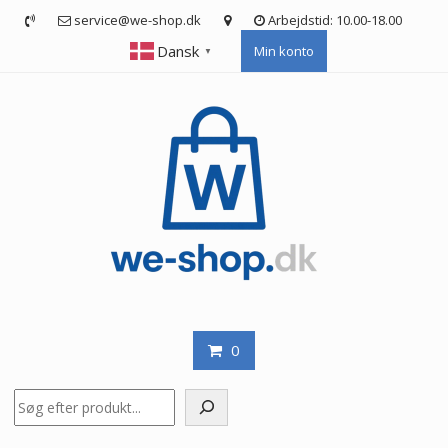
Skip
service@we-shop.dk
Arbejdstid: 10.00-18.00
to
Dansk
Min konto
content
▼
0
Søg