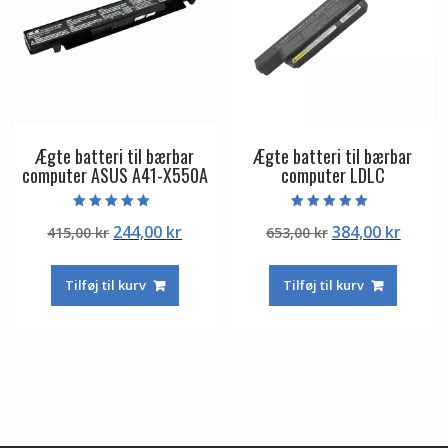
Ægte batteri til bærbar
Ægte batteri til bærbar
computer ASUS A41-X550A
computer LDLC
Vurderet
Vurderet
Den
Den
Den
Den
244,00
kr
384,00
kr
415,00
kr
653,00
kr
5.00
5.00
ud af 5
ud af 5
oprindelige
aktuelle
oprindelige
aktuel
pris
pris
pris
pris
Tilføj til kurv
Tilføj til kurv
var:
er:
var:
er:
415,00 kr.
244,00 kr.
653,00 kr.
384,00