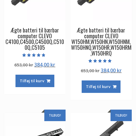
Ægte batteri til bærbar
Ægte batteri til bærbar
computer CLEVO
computer CLEVO
C4100,C4500,C4500Q,C510
W150HM,W150HN,W150HNM,
0Q,C5105
W150HNQ,W150HR,W150HRM
,W150HRQ
Vurderet
Den
Den
384,00
kr
653,00
kr
4.50
Vurderet
ud af 5
Den
Den
384,00
kr
oprindelige
aktuelle
653,00
kr
5.00
ud af 5
oprindelige
aktuel
pris
pris
Tilføj til kurv
pris
pris
var:
er:
Tilføj til kurv
var:
er:
653,00 kr.
384,00 kr.
653,00 kr.
384,00
TILBUD!
TILBUD!