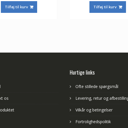
pris
pris
pris
Tilføj til kurv
Tilføj til kurv
var:
er:
var:
653,00 kr.
384,00 kr.
415,00 kr.
Hurtige links
d
Ofte stillede spørgsmål
kt os
Levering, retur og afbestillin
oduktet
Vilkår og betingelser
Fortrolighedspolitik