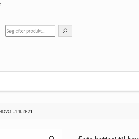
0
Søg
LENOVO L14L2P21