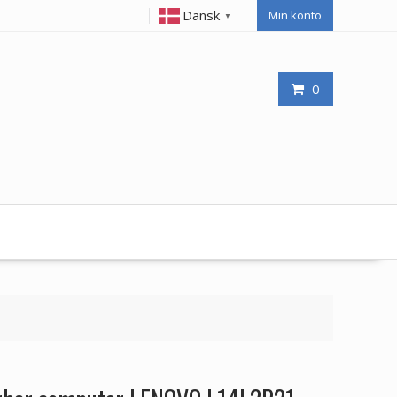
Dansk
Min konto
▼
0