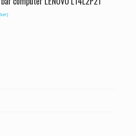
ærbar computer LENOVO L14L2P21
ser)