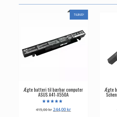
TILBUD!
Ægte batteri til bærbar computer
Ægte b
ASUS A41-X550A
Schen
Vurderet
Den
Den
244,00
kr
415,00
kr
5.00
ud af 5
oprindelige
aktuelle