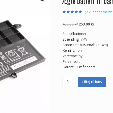
Ægte batteri til b
(
2
kundeanmeldel
Bedømt som
2
4.50
ud af 5
baseret på
Den
Den
430,00
kr
253,00
kr
kundebedømme
lser
oprindelige
aktuelle
Specifikationer
pris
pris
Spænding: 7.4V
var:
er:
Kapacitet: 4050mAh (30Wh)
430,00 kr.
253,00 kr.
Kemi: Li-ion
Varetype: ny
Farve: sort
Garanti: 3 måneders
Ægte
Tilføj til kurv
batteri
til
bærbar
computer
LENOVO
L14L2P21