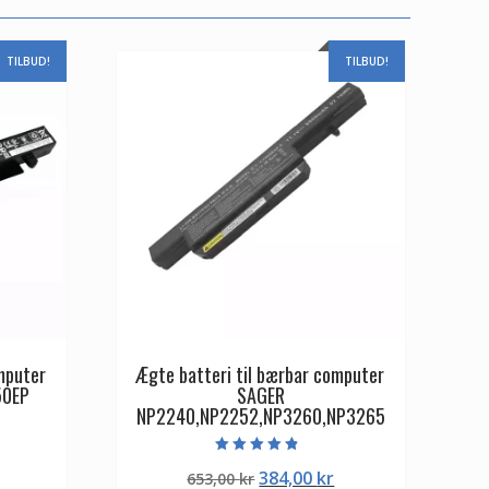
TILBUD!
TILBUD!
mputer
Ægte batteri til bærbar computer
50EP
SAGER
NP2240,NP2252,NP3260,NP3265
Den
Vurderet
Den
Den
384,00
kr
ge
aktuelle
653,00
kr
4.50