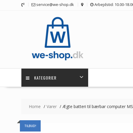
Skip
service@we-shop.dk
Arbejdstid: 10.00-18.0
to
content
KATEGORIER
Home
Varer
Ægte batteri til bærbar computer 
TILBUD!