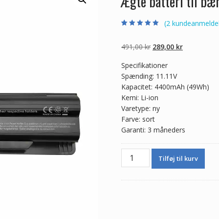
Ægte batteri til b
(
2
kundeanmeldel
Bedømt som
2
5.00
ud af 5
baseret på
Den
Den
491,00
kr
289,00
kr
kundebedømmel
ser
oprindelige
aktuelle
Specifikationer
pris
pris
Spænding: 11.11V
var:
er:
Kapacitet: 4400mAh (49Wh)
491,00 kr.
289,00 kr.
Kemi: Li-ion
Varetype: ny
Farve: sort
Garanti: 3 måneders
Ægte
Tilføj til kurv
batteri
til
bærbar
computer
MSI
MS-