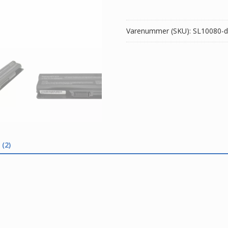
16GD
antal
Varenummer (SKU):
SL10080-d
(2)