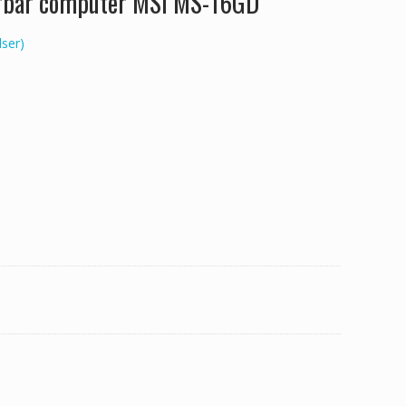
ærbar computer MSI MS-16GD
ser)