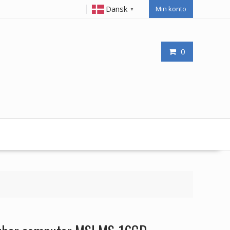
Dansk
Min konto
▼
0