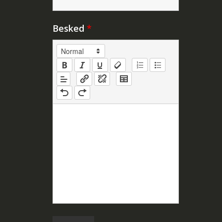
Besked
*