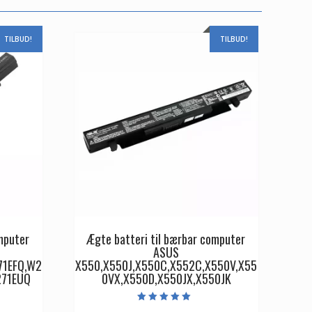
TILBUD!
TILBUD!
mputer
Ægte batteri til bærbar computer
ASUS
71EFQ,W2
X550,X550J,X550C,X552C,X550V,X55
271EUQ
0VX,X550D,X550JX,X550JK
Vurderet