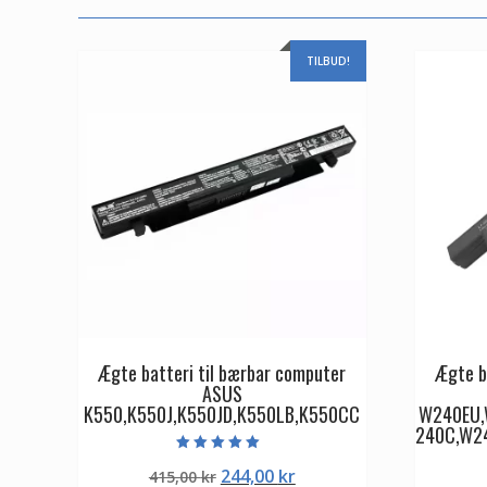
TILBUD!
Ægte batteri til bærbar computer
Ægte b
ASUS
K550,K550J,K550JD,K550LB,K550CC
W240EU,
240C,W2
Vurderet
Den
Den
244,00
kr
415,00
kr
5.00