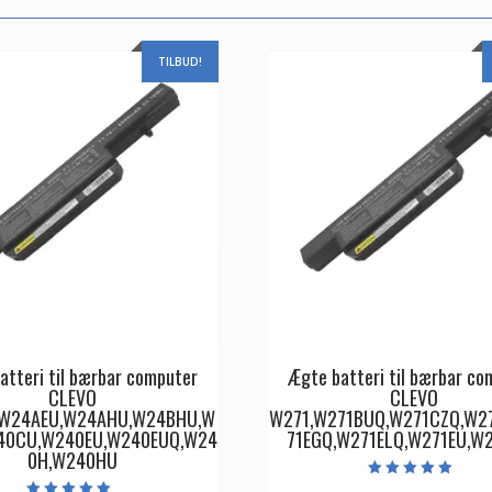
TILBUD!
atteri til bærbar computer
Ægte batteri til bærbar co
CLEVO
CLEVO
W24AEU,W24AHU,W24BHU,W
W271,W271BUQ,W271CZQ,W2
40CU,W240EU,W240EUQ,W24
71EGQ,W271ELQ,W271EU,W
0H,W240HU
Vurderet