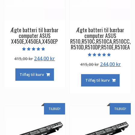
Ægte batteri til bærbar
Ægte batteri til bærbar
computer ASUS
computer ASUS
X450E,X450EA,X450EP
R510,R510C,R510CA,R510CC,
R510D,R510DP,R510E,R510EA
Vurderet
Den
Den
244,00
kr
415,00
kr
4.50
Vurderet
ud af 5
Den
Den
244,00
kr
oprindelige
aktuelle
415,00
kr
4.50
ud af 5
oprindelige
aktuel
pris
pris
Tilføj til kurv
pris
pris
var:
er:
Tilføj til kurv
var:
er:
415,00 kr.
244,00 kr.
415,00 kr.
244,00
TILBUD!
TILBUD!