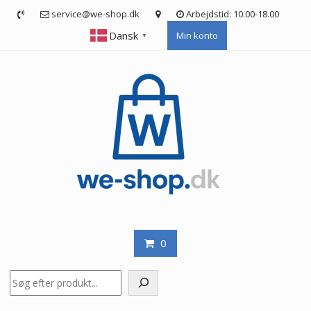
Skip
service@we-shop.dk
Arbejdstid: 10.00-18.00
to
Dansk
Min konto
content
▼
0
Søg