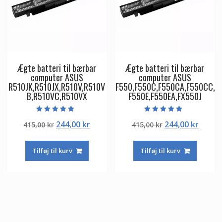
Ægte batteri til bærbar
Ægte batteri til bærbar
computer ASUS
computer ASUS
R510JK,R510JX,R510V,R510V
F550,F550C,F550CA,F550CC,
B,R510VC,R510VX
F550E,F550EA,FX550J
Vurderet
Vurderet
Den
Den
Den
Den
244,00
kr
244,00
kr
415,00
kr
415,00
kr
5.00
4.50
ud af 5
ud af 5
oprindelige
aktuelle
oprindelige
aktuel
pris
pris
pris
pris
Tilføj til kurv
Tilføj til kurv
var:
er:
var:
er:
415,00 kr.
244,00 kr.
415,00 kr.
244,00