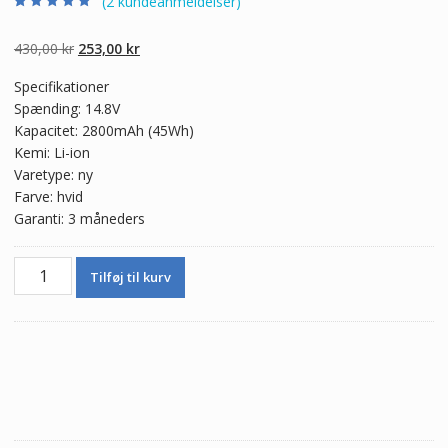
(
2
kundeanmeldelser)
Bedømt som
2
4.50
ud af 5
baseret på
Den
Den
430,00
kr
253,00
kr
kundebedømme
lser
oprindelige
aktuelle
Specifikationer
pris
pris
Spænding: 14.8V
var:
er:
Kapacitet: 2800mAh (45Wh)
430,00 kr.
253,00 kr.
Kemi: Li-ion
Varetype: ny
Farve: hvid
Garanti: 3 måneders
Ægte
Tilføj til kurv
batteri
til
bærbar
computer
TOSHIBA
PA5185U-
1BRS
antal