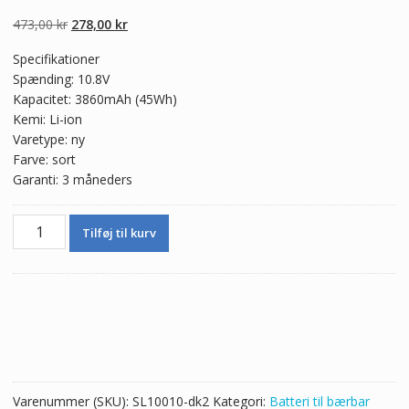
5.00
ud af 5
baseret på
Den
Den
473,00
kr
278,00
kr
kundebedømmel
ser
oprindelige
aktuelle
Specifikationer
pris
pris
Spænding: 10.8V
var:
er:
Kapacitet: 3860mAh (45Wh)
473,00 kr.
278,00 kr.
Kemi: Li-ion
Varetype: ny
Farve: sort
Garanti: 3 måneders
Ægte
Tilføj til kurv
batteri
til
bærbar
computer
Toshiba
Satellite
E45W
antal
Varenummer (SKU):
SL10010-dk2
Kategori:
Batteri til bærbar