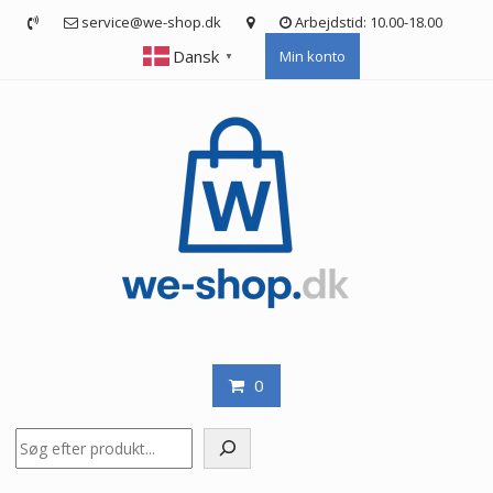
Skip
service@we-shop.dk
Arbejdstid: 10.00-18.00
to
Dansk
Min konto
content
▼
0
Søg