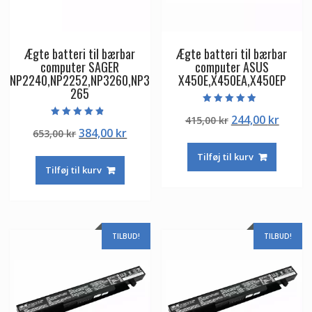
Ægte batteri til bærbar
Ægte batteri til bærbar
computer SAGER
computer ASUS
NP2240,NP2252,NP3260,NP3
X450E,X450EA,X450EP
265
Vurderet
Den
Den
244,00
kr
415,00
kr
4.50
Vurderet
ud af 5
Den
Den
384,00
kr
653,00
kr
oprindelige
aktuel
4.50
ud af 5
oprindelige
aktuelle
pris
pris
Tilføj til kurv
pris
pris
var:
er:
Tilføj til kurv
var:
er:
415,00 kr.
244,00
653,00 kr.
384,00 kr.
TILBUD!
TILBUD!