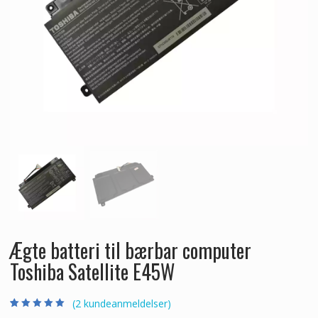
Ægte batteri til bærbar computer
Toshiba Satellite E45W
(
2
kundeanmeldelser)
Bedømt som
2