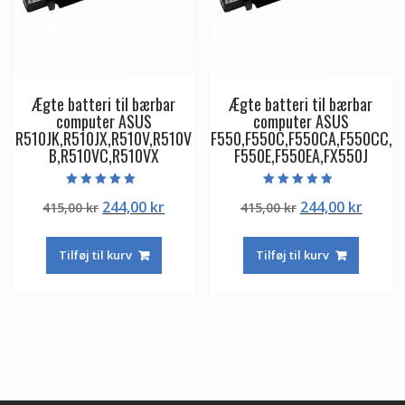
Ægte batteri til bærbar
Ægte batteri til bærbar
computer ASUS
computer ASUS
R510JK,R510JX,R510V,R510V
F550,F550C,F550CA,F550CC,
B,R510VC,R510VX
F550E,F550EA,FX550J
Vurderet
Vurderet
Den
Den
Den
Den
244,00
kr
244,00
kr
415,00
kr
415,00
kr
5.00
4.50
ud af 5
ud af 5
oprindelige
aktuelle
oprindelige
aktuel
pris
pris
pris
pris
Tilføj til kurv
Tilføj til kurv
var:
er:
var:
er:
415,00 kr.
244,00 kr.
415,00 kr.
244,00